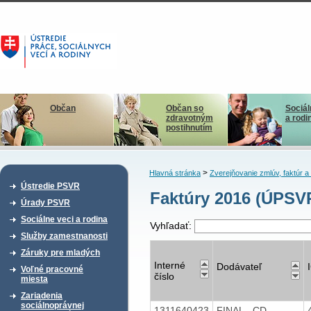
Občan
Občan so
Sociál
zdravotným
a rodi
postihnutím
>
Hlavná stránka
Zverejňovanie zmlúv, faktúr 
Ústredie PSVR
Faktúry 2016 (ÚPSV
Úrady PSVR
Sociálne veci a rodina
Vyhľadať:
Služby zamestnanosti
Záruky pre mladých
Interné
Dodávateľ
Voľné pracovné
číslo
miesta
Zariadenia
sociálnoprávnej
1311640423
FINAL - CD