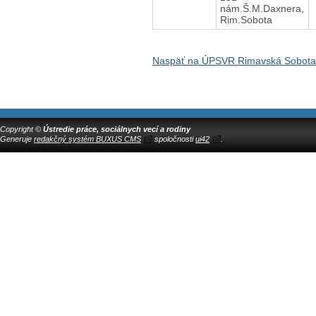
nám.Š.M.Daxnera,
Rim.Sobota
Naspäť na ÚPSVR Rimavská Sobota
Copyright ©
Ústredie práce, sociálnych vecí a rodiny
Generuje
redakčný systém BUXUS CMS
spoločnosti
ui42
.