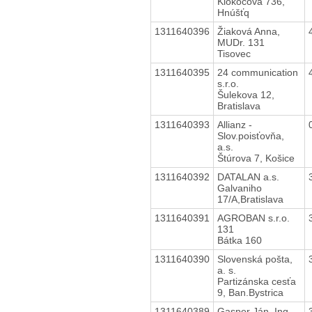
Klokočova 736,
Hnúšťq
1311640396
Žiaková Anna,
MUDr. 131
Tisovec
1311640395
24 communication
s.r.o.
Šulekova 12,
Bratislava
1311640393
Allianz -
Slov.poisťovňa,
a.s.
Štúrova 7, Košice
1311640392
DATALAN a.s.
Galvaniho
17/A,Bratislava
1311640391
AGROBAN s.r.o.
131
Bátka 160
1311640390
Slovenská pošta,
a. s.
Partizánska cesťa
9, Ban.Bystrica
1311640389
Gasper Ján, Ing.