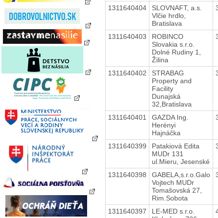
1311640404
SLOVNAFT, a.s.
Vlčie hrdlo,
Bratislava
1311640403
ROBINCO
Slovakia s.r.o.
Dolné Rudiny 1,
Žilina
1311640402
STRABAG
Property and
Facility
Dunajská
32,Bratislava
1311640401
GAZDA Ing.
Herényi
Hajnáčka
1311640399
Patakiová Edita
MUDr 131
ul.Mieru, Jesenské
1311640398
GABELA,s.r.o.Galo
Vojtech MUDr
Tomašovská 27,
Rim.Sobota
1311640397
LE-MED s.r.o.