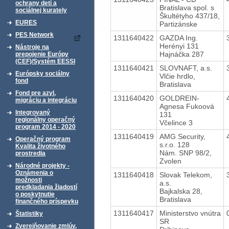
ochrany detí a
Bratislava spol. s
sociálnej kurately
Škultétyho 437/18,
EURES
Partizánske
PES Network
1311640422
GAZDA Ing.
Herényi 131
Nástroje na
Hajnáčka 287
prepojenie Európy
(CEF)/Systém EESSI
1311640421
SLOVNAFT, a.s.
Európsky sociálny
Vlčie hrdlo,
fond
Bratislava
Fond pre azyl,
1311640420
GOLDREIN-
migráciu a integráciu
Agnesa Fukoová
Integrovaný
131
regionálny operačný
Včelince 3
program 2014 - 2020
1311640419
AMG Security,
Operačný program
s.r.o. 128
Kvalita životného
Nám. SNP 98/2,
prostredia
Zvolen
Národné projekty -
Oznámenia o
1311640418
Slovak Telekom,
možnosti
a.s.
predkladania žiadostí
Bajkalska 28,
o poskytnutie
Bratislava
finančného príspevku
1311640417
Ministerstvo vnútra
Štatistiky
SR
Zverejňovanie zmlúv,