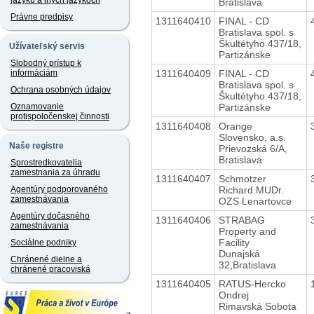
jazyku a iných jazykoch
Bratislava
Právne predpisy
1311640410
FINAL - CD
Bratislava spol. s
Škultétyho 437/18,
Užívateľský servis
Partizánske
Slobodný prístup k
1311640409
FINAL - CD
informáciám
Bratislava spol. s
Ochrana osobných údajov
Škultétyho 437/18,
Partizánske
Oznamovanie
protispoločenskej činnosti
1311640408
Orange
Slovensko, a.s.
Naše registre
Prievozská 6/A,
Bratislava
Sprostredkovatelia
zamestnania za úhradu
1311640407
Schmotzer
Richard MUDr.
Agentúry podporovaného
zamestnávania
OZS Lenartovce
Agentúry dočasného
1311640406
STRABAG
zamestnávania
Property and
Facility
Sociálne podniky
Dunajská
Chránené dielne a
32,Bratislava
chránené pracoviská
1311640405
RATUS-Hercko
Ondrej
Rimavská Sobota