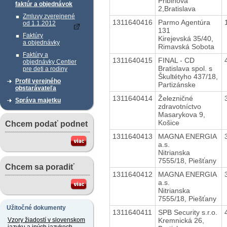
Pribinova
faktúr a objednávok
2,Bratislava
Zmluvy zverejnené
1311640416
Parmo Agentúra
od 1.1.2012
131
Faktúry
Kirejevská 35/40,
a objednávky
Rimavská Sobota
Faktúry a
1311640415
FINAL - CD
objednávky Centier
Bratislava spol. s
pre deti a rodiny
Škultétyho 437/18,
Profil verejného
Partizánske
obstarávateľa
1311640414
Železničné
Správa majetku
zdravotníctvo
Masarykova 9,
Košice
Chcem podať podnet
1311640413
MAGNA ENERGIA
a.s.
Nitrianska
7555/18, Piešťany
Chcem sa poradiť
1311640412
MAGNA ENERGIA
a.s.
Nitrianska
7555/18, Piešťany
Užitočné dokumenty
1311640411
SPB Security s.r.o.
Kremnická 26,
Vzory žiadostí v slovenskom