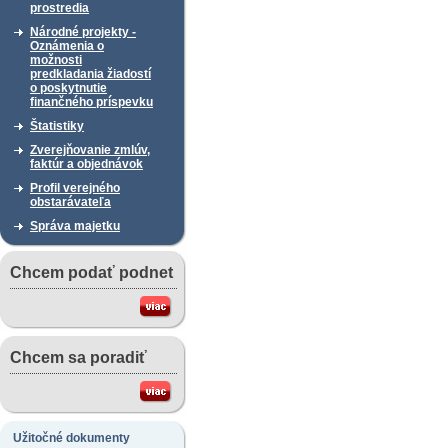
prostredia
Národné projekty -
Oznámenia o
možnosti
predkladania žiadostí
o poskytnutie
finančného príspevku
Štatistiky
Zverejňovanie zmlúv,
faktúr a objednávok
Profil verejného
obstarávateľa
Správa majetku
Chcem podať podnet
Chcem sa poradiť
Užitočné dokumenty