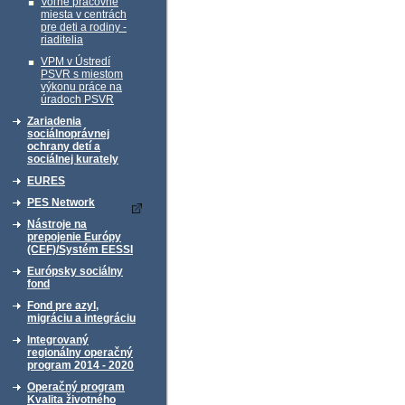
Voľné pracovné
miesta v centrách
pre deti a rodiny -
riaditelia
VPM v Ústredí
PSVR s miestom
výkonu práce na
úradoch PSVR
Zariadenia
sociálnoprávnej
ochrany detí a
sociálnej kurately
EURES
PES Network
Nástroje na
prepojenie Európy
(CEF)/Systém EESSI
Európsky sociálny
fond
Fond pre azyl,
migráciu a integráciu
Integrovaný
regionálny operačný
program 2014 - 2020
Operačný program
Kvalita životného