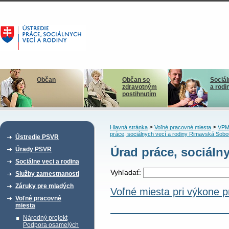
Občan
Občan so
Sociál
zdravotným
a rodi
postihnutím
>
>
Hlavná stránka
Voľné pracovné miesta
VPM
práce, sociálnych vecí a rodiny Rimavská Sobo
Ústredie PSVR
Úrad práce, sociáln
Úrady PSVR
Sociálne veci a rodina
Vyhľadať:
Služby zamestnanosti
Záruky pre mladých
Voľné miesta pri výkone 
Voľné pracovné
miesta
Národný projekt
Podpora osamelých