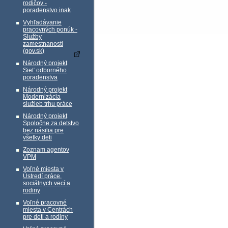
rodičov -
poradenstvo inak
Vyhľadávanie
pracovných ponúk -
Služby
zamestnanosti
(gov.sk)
Národný projekt
Sieť odborného
poradenstva
Národný projekt
Modernizácia
služieb trhu práce
Národný projekt
Spoločne za detstvo
bez násilia pre
všetky deti
Zoznam agentov
VPM
Voľné miesta v
Ústredí práce,
sociálnych vecí a
rodiny
Voľné pracovné
miesta v Centrách
pre deti a rodiny