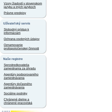
Vzory žiadostí v slovenskom
jazyku a iných jazykoch
Právne predpisy
Užívateľský servis
Slobodný prístup k
informáciám
Ochrana osobných údajov
Oznamovanie
protispoločenskej činnosti
Naše registre
Sprostredkovatelia
zamestnania za úhradu
Agentúry podporovaného
zamestnávania
Agentúry dočasného
zamestnávania
Sociálne podniky
Chránené dielne a
chránené pracoviská