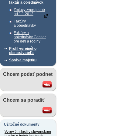
faktúr a objednávok
Zmluvy zverejnené
od 1.1.2012
Faktúry
a objednávky
Faktúry a
objednávky Centier
pre deti a rodiny
Profil verejného
obstarávateľa
Správa majetku
Chcem podať podnet
Chcem sa poradiť
Užitočné dokumenty
Vzory žiadostí v slovenskom