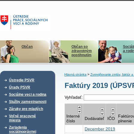
Občan
Občan so
Sociál
zdravotným
a rodi
postihnutím
>
Hlavná stránka
Zverejňovanie zmlúv, faktúr 
Ústredie PSVR
Faktúry 2019 (ÚPSV
Úrady PSVR
Sociálne veci a rodina
Vyhľadať:
Služby zamestnanosti
Záruky pre mladých
Interné
Faktúro
Voľné pracovné
Dodávateľ
IČO
miesta
číslo
plnenie
Zariadenia
December 2019
sociálnoprávnej