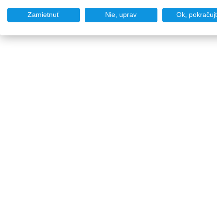
Zamietnuť
Nie, uprav
Ok, pokračuj