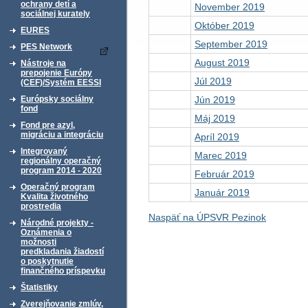
ochrany detí a
November 2019
sociálnej kurately
Október 2019
EURES
September 2019
PES Network
August 2019
Nástroje na
prepojenie Európy
Júl 2019
(CEF)/Systém EESSI
Jún 2019
Európsky sociálny
fond
Máj 2019
Fond pre azyl,
migráciu a integráciu
Apríl 2019
Integrovaný
Marec 2019
regionálny operačný
program 2014 - 2020
Február 2019
Operačný program
Január 2019
Kvalita životného
prostredia
Naspäť na ÚPSVR Pezinok
Národné projekty -
Oznámenia o
možnosti
predkladania žiadostí
o poskytnutie
finančného príspevku
Štatistiky
Zverejňovanie zmlúv,