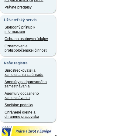
jazyku a iných jazykoch
Právne predpisy
Užívateľský servis
Slobodný prístup k
informáciám
Ochrana osobných údajov
Oznamovanie
protispoločenskej činnosti
Naše registre
Sprostredkovatelia
zamestnania za úhradu
Agentúry podporovaného
zamestnávania
Agentúry dočasného
zamestnávania
Sociálne podniky
Chránené dielne a
chránené pracoviská