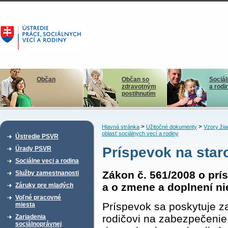
Občan
Občan so
Sociál
zdravotným
a rodi
postihnutím
>
>
Hlavná stránka
Užitočné dokumenty
Vzory žia
oblasť sociálnych vecí a rodiny
Ústredie PSVR
Príspevok na staro
Úrady PSVR
Sociálne veci a rodina
Zákon č. 561/2008 o prís
Služby zamestnanosti
a o zmene a doplnení n
Záruky pre mladých
Voľné pracovné
Príspevok sa poskytuje 
miesta
rodičovi na zabezpečenie 
Zariadenia
sociálnoprávnej