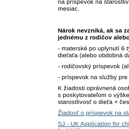
na príspevok na starostliv
mesiac.
Nárok nevzniká, ak sa z
jednému z rodičov alebo
- materské po uplynutí 6
dieťaťa (alebo obdobná d
- rodičovský príspevok (
- príspevok na služby pre
K žiadosti oprávnená os
s poskytovateľom o výšk
starostlivosť o dieťa + če
Žiadosť o príspevok na sta
SJ - UK Application for ch