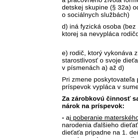
detskej skupine (§ 32a) o
o sociálnych službách)
d) iná fyzická osoba (bez
ktorej sa nevyplá
e) rodič, ktorý vykonáva
starostlivosť o svoje di
v písmenách a) až d)
Pri zmene poskytovateľa
príspevok vypláca v sume,
Za zárobkovú činnosť sa 
nárok na príspevok:
-
aj
poberanie materskéh
narodenia ďalšieho dieťa
dieťaťa pripadne na 1. d