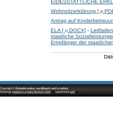
EIDESSTATTLICHE ERK
Wohnsitzerklärung
[
PD
Antrag auf Kinderbetreuu
ELA
[
DOCX]
-
Leitfaden
staatliche Sozialleistung
Empfänger der staatlichen
Dát
Copyright ©
Ústredie práce, sociálnych vecí a rodiny
Generuje
redakčný systém BUXUS CMS
spoločnosti
ui42
.