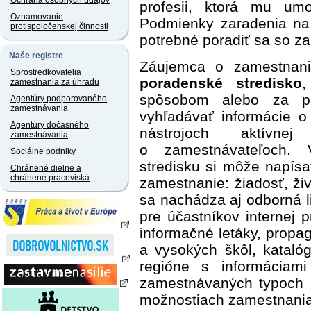
Ochrana osobných údajov
profesii, ktorá mu um
Oznamovanie
Podmienky zaradenia na 
protispoločenskej činnosti
potrebné poradiť sa so 
Naše registre
Záujemca o zamestnan
Sprostredkovatelia
poradenské stredisk
o
,
zamestnania za úhradu
spôsobom alebo za p
Agentúry podporovaného
zamestnávania
vyhľadávať informácie o
Agentúry dočasného
nástrojoch aktívn
zamestnávania
o zamestnávateľoch.
Sociálne podniky
stredisku si môže napísa
Chránené dielne a
chránené pracoviská
zamestnanie: žiadosť, živ
sa nachádza aj odborná li
pre účastníkov internej 
informačné letáky, propa
a vysokých škôl, kataló
regióne s informáciam
zamestnávaných typoch p
možnostiach zamestnania