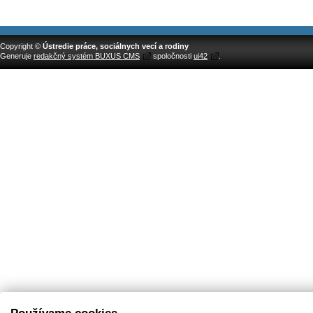
Copyright ©
Ústredie práce, sociálnych vecí a rodiny
Generuje
redakčný systém BUXUS CMS
spoločnosti
ui42
.