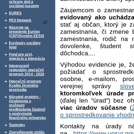
ochrany detí a
sociálnej kurately
Záujemcom o zamestna
EURES
evidovaný ako uchádza
PES Network
stať aj občan, ktorý je
Nástroje na
zamestnania, či zmene 
prepojenie Európy
(CEF)/Systém EESSI
zamestnania, rodič na m
Európsky sociálny
dovolenke, študent s
fond
dôchodca....
Fond pre azyl,
migráciu a integráciu
Výhodou evidencie je, 
Integrovaný
regionálny operačný
požiadať o sprostred
program 2014 - 2020
osobne, e-mailom,
pro
Operačný program
verejnej správy
slov
Kvalita životného
prostredia
ktoromkoľvek úrade pr
Národné projekty -
(ďalej len "úrad") bez o
Oznámenia o
možnosti
viac úradov súčasne
(
predkladania žiadostí
o sprostredkovanie vhod
o poskytnutie
finančného príspevku
Kontakty na úrady n
Štatistiky
na
https://www.upsvr.gov
Zverejňovanie zmlúv,