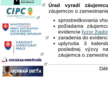
Úrad vyradí záujemc
záujemcov o zamestnani
sprostredkovania vh
požiadania záujemc
evidencie (
vzor žiado
zaradenia do eviden
uplynutia 3 kalen
poslednej výzvy n
záujemca o zamestna
Dát