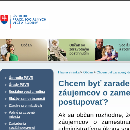
Občan
Občan so
Sociál
zdravotným
a rodi
postihnutím
>
>
Hlavná stránka
Občan
Chcem byť zaradený do
Ústredie PSVR
Chcem byť zarade
Úrady PSVR
záujemcov o zame
Sociálne veci a rodina
Služby zamestnanosti
postupovať?
Záruky pre mladých
Voľné pracovné
Ak sa občan rozhodne, ž
miesta
záujemcov o zamestnan
Zariadenia
administratívne úkony sp
sociálnoprávnej