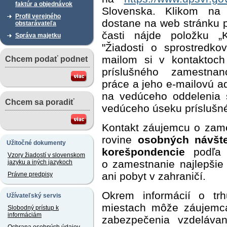
faktúr a objednávok
Slovenska. Klikom na
Profil verejného
dostane na web stránku p
obstarávateľa
časti nájde položku „K
Správa majetku
"Žiadosti o sprostredk
mailom si v kontaktoch
Chcem podať podnet
príslušného zamestnan
práce a jeho e-mailovú a
na vedúceho oddelenia s
Chcem sa poradiť
vedúceho úseku príslušn
Kontakt záujemcu o zam
rovine
osobných návštev
Užitočné dokumenty
korešpondencie
podľa t
Vzory žiadostí v slovenskom
o zamestnanie najlepšie 
jazyku a iných jazykoch
ani pobyt v zahraničí.
Právne predpisy
Okrem informácií o tr
Užívateľský servis
miestach môže záujemc
Slobodný prístup k
informáciám
zabezpečenia vzdeláva