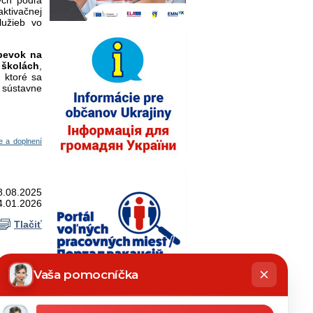
ktivačnej
lužieb vo
pevok na
 školách
,
i,
ktoré sa
 sústavne
e a doplnení
8.08.2025
4.01.2026
Tlačiť
hatbot
íše
Vaša pomocníčka