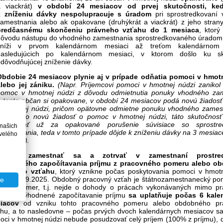
a viackrát)
v období 24 mesiacov od prvej skutočnosti, ke
k zníženiu dávky
nespolupracuje s úradom
pri sprostredkovaní
amestnania alebo ak opakovane (druhýkrát a viackrát) z jeho stran
predčasnému skončeniu právneho vzťahu do 1 mesiaca
, ktorý
dôvodu nástupu do vhodného zamestnania sprostredkovaného úradom
zníži v prvom kalendárnom mesiaci až treťom kalendárnom 
nasledujúcich po kalendárnom mesiaci, v ktorom došlo ku sku
dôvodňujúcej zníženie dávky.
Obdobie 24 mesiacov plynie aj v prípade odňatia pomoci v hmot
alebo jej zániku.
(Napr. Príjemcovi pomoci v hmotnej núdzi zanikol
pomoc v hmotnej núdzi z dôvodu odmietnutia ponuky vhodného za
 tento občan si opakovane, v období 24 mesiacov podá novú žiados
v hmotnej núdzi, pričom opätovne odmietne ponuku vhodného zamest
keď ide o novú žiadosť o pomoc v hmotnej núdzi, táto skutočnos
považovať už za opakované porušenie súvisiace so sprostre
 našich
amestnania, teda v tomto prípade dôjde k zníženiu dávky na 3 mesiac
velého
 mesiac).
ivácia zamestnať sa a zotrvať v zamestnaní prostred
hodneného započítavania príjmu z pracovného pomeru alebo o
covného vzťahu
, ktorý vznikne počas poskytovania pomoci v hmotn
o od 01.09.2025. Obdobný pracovný vzťah je štátnozamestnanecký po
te
žobný pomer, t.j. nejde o dohody o prácach vykonávaných mimo p
eru. Zvýhodnené započítavanie príjmu
sa uplatňuje
počas 6 kale
iacov
od vzniku tohto pracovného pomeru alebo obdobného pr
hu, a to nasledovne – p
očas prvých dvoch kalendárnych mesiacov sa
ci v hmotnej núdzi nebude posudzovať celý príjem (100% z príjmu), ď