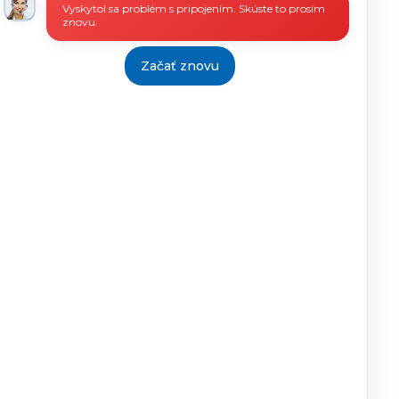
Vyskytol sa problém s pripojením. Skúste to prosím
znovu.
Začať znovu
Zaujímavé linky
Elektronické podania na
ústredie a úrady práce,
sociálnych vecí a rodiny
Národné podnikateľské
centrum
Pre budúcich podnikateľov
- SBA
Infostat
Štatistický úrad SR
Úrad vlády Slovenskej
republiky
Splnomocnenci vlády
Slovenskej republiky