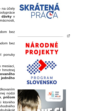
 na účely
polupráce
e dávky
v
mácnosti,
adom bez
radom bez
l ponuky
 mesiaci,
v hmotnej
kovaného
 jedného
dkovaním
nej núdzi
e
,
pričom
i ktorého
 vhodného
(druhýkrát