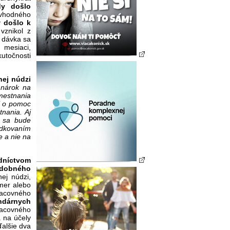
dy došlo
 vhodného
y
došlo k
 vznikol z
 dávka sa
mesiaci,
točnosti
nej núdzi
 nárok na
mestnania
ť o pomoc
nania. Aj
ť sa bude
dkovaním
e a nie na
níctvom
bdobného
ej núdzi,
mer alebo
racovného
ndárnych
acovného
 na účely
alšie dva