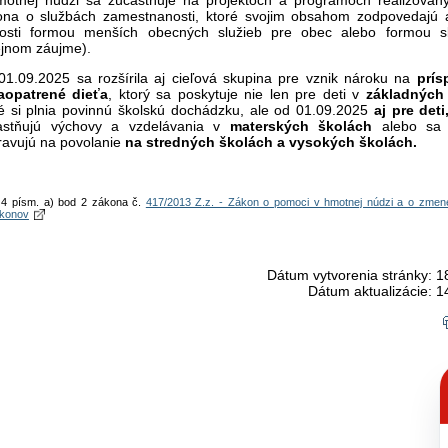
ona o službách zamestnanosti, ktoré svojim obsahom zodpovedajú a
nosti formou menších obecných služieb pre obec alebo formou s
ejnom záujme).
01.09.2025 sa rozšírila aj cieľová skupina pre vznik nároku na
prís
aopatrené dieťa
, ktorý sa poskytuje nie len pre deti v
základných
ré si plnia povinnú školskú dochádzku, ale od 01.09.2025
aj pre det
astňujú výchovy a vzdelávania v
materských školách
alebo sa
ravujú na povolanie
na stredných školách a vysokých školách.
 4 písm. a) bod 2 zákona č.
417/2013 Z.z. - Zákon o pomoci v hmotnej núdzi a o zmen
ákonov
Dátum vytvorenia stránky: 1
Dátum aktualizácie: 1
C
p