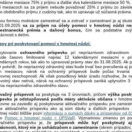
endárne mesiace 75% z príjmu a ďalšie dva kalendárne mesiace 50 %.
6 mesiacoch sa za príjem nebude považovať 25% z príjmu zo závislej
o obdobného príjmu z cudziny tak, ako to upravuje už súčasná právna
ou formou motivácie zamestnať sa a zotrvať v zamestnaní je aj skuto
01.09.2025
sa za príjem na účely pomoci v hmotnej núdzi ne
estnanecká prémia a daňový bonus,
čím sa podstatne zvýš
cnosti s deťmi.
eny pri poskytovaní pomoci v hmotnej núdzi:
kytovanie
ochranného príspevku
pri nepriaznivom zdravotnom 
ude časovo limitované najviac 12 kalendárnymi mesiacmi v pr
ndárnych rokov, tak ako to upravoval právny stav do 31.08.2025. Ak 
r potvrdí, že nepriaznivý zdravotný stav bude trvať bez prerušenia aj p
ch mesiacov, nárok na ochranný príspevok bude počas trvania 
covnej neschopnosti. Ak však posudkový lekár úradu rozhodne, že ne
avotný stav netrvá, nárok na ochranný príspevok zaniká uplynutím 3
nia nepriaznivého zdravotného stavu.
ivačný príspevok
sa poskytuje na 3 úrovniach, pričom
výška posk
spevku je odstupňovaná podľa miery aktivácie občana
v hmotne
tovne sa zaviedlo aj poskytovanie aktivačného príspevku pre zamest
ke aktivačného príspevku ako aj súm dávky a ďalších príspevkov
nej núdzi bližšie pozri
informáciu o sumách dávky a príspevkov od 0
bo
Pomoc v hmotnej núdzi > ÚPSVaR
. Významnou zmenou pri po
ivačného príspevku je, že
príspevok môže byť poskytnutý aj
ácnosti, ktorý nie je uchádzačom o zamestnanie
(okrem prípadov,
motnej núdzi sa zúčastňuje na projektoch a programoch realizovan