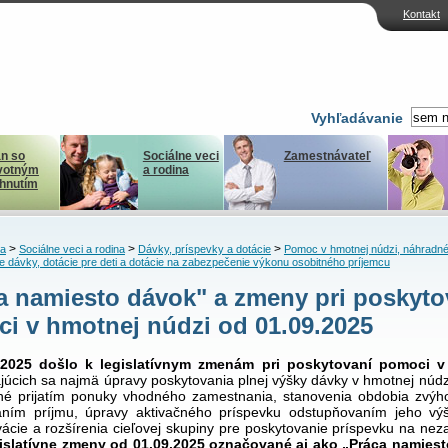
Kontakt
Vyhľadávanie
n so
Sociálne veci
Zamestnávateľ
votným
a rodina
ihnutím
>
>
>
ka
Sociálne veci a rodina
Dávky, príspevky a dotácie
Pomoc v hmotnej núdzi, náhradné
ne dávky, dotácie pre deti a dotácie na zabezpečenie výkonu osobitného príjemcu
a namiesto dávok" a zmeny pri poskyto
i v hmotnej núdzi od 01.09.2025
.2025 došlo k legislatívnym zmenám pri poskytovaní pomoci v
júcich sa najmä úpravy poskytovania plnej výšky dávky v hmotnej núdzi
é prijatím ponuky vhodného zamestnania, stanovenia obdobia zvý
aním príjmu, úpravy aktivačného príspevku odstupňovaním jeho vý
vácie a rozšírenia cieľovej skupiny pre poskytovanie príspevku na ne
islatívne zmeny od 01.09.2025 označované aj ako „Práca namies