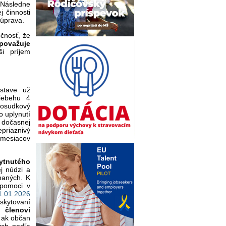
 Následne
 činnosti
 úprava.
čnosť, že
považuje
i príjem
stave už
iebehu 4
posudkový
o uplynutí
dočasnej
priaznivý
 mesiacov
ytnutého
j núdzi a
naných. K
 pomoci v
1.01.2026
skytovaní
 členovi
 ak občan
ých podľa