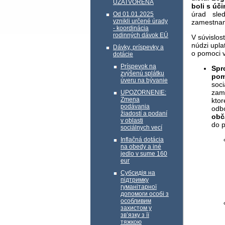
UZATVORENÁ
boli s úč
úrad sle
Od 01.01.2025
vznikli určené úrady
zamestnani
- koordinácia
rodinných dávok EÚ
V súvislo
núdzi upla
Dávky, príspevky a
o pomoci 
dotácie
Príspevok na
Spr
zvýšenú splátku
pom
úveru na bývanie
soc
zam
UPOZORNENIE:
Zmena
ktor
podávania
odbo
žiadostí a podaní
obč
v oblasti
do p
sociálnych vecí
Inflačná dotácia
na obedy a iné
jedlo v sume 160
eur
Субсидія на
підтримку
гуманітарної
допомоги особі з
особливим
захистом у
зв’язку з її
тяжкою