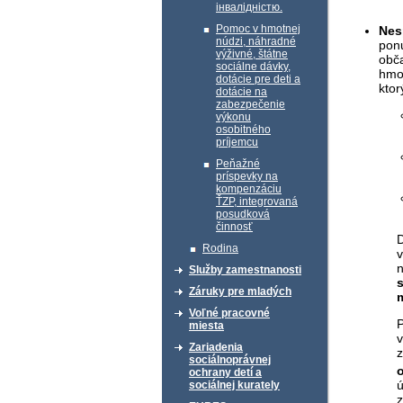
інвалідністю.
Pomoc v hmotnej
Nes
núdzi, náhradné
pon
výživné, štátne
obč
sociálne dávky,
hmo
dotácie pre deti a
ktor
dotácie na
zabezpečenie
výkonu
osobitného
príjemcu
Peňažné
príspevky na
kompenzáciu
ŤZP, integrovaná
posudková
činnosť
D
Rodina
v
Služby zamestnanosti
Záruky pre mladých
Voľné pracovné
miesta
Zariadenia
z
sociálnoprávnej
ochrany detí a
sociálnej kurately