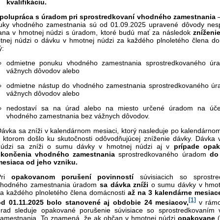
kvalifikáciu.
polupráca s úradom pri sprostredkovaní vhodného zamestnania
–
uky vhodného zamestnania sú od 01.09.2025 upravené dôvody nes
ana v hmotnej núdzi s úradom, ktoré budú mať za následok
zníženi
tnej núdzi o dávku v hmotnej núdzi za každého plnoletého člena do
ý:
odmietne ponuku vhodného zamestnania sprostredkovaného úr
vážnych dôvodov alebo
odmietne nástup do vhodného zamestnania sprostredkovaného ú
vážnych dôvodov alebo
nedostaví sa na úrad alebo na miesto určené úradom na úče
vhodného zamestnania bez vážnych dôvodov.
ávka sa zníži v kalendárnom mesiaci, ktorý nasleduje po kalendárnom
 ktorom došlo ku skutočnosti odôvodňujúcej zníženie dávky. Dávka 
núdzi sa zníži o sumu dávky v hmotnej núdzi aj v
prípade opa
skončenia vhodného zamestnania
sprostredkovaného úradom
do
mesiaca od jeho vzniku.
Pri
opakovanom porušení povinností
súvisiacich so sprostre
vhodného zamestnania úradom
sa dávka zníži
o sumu dávky v hmot
a každého plnoletého člena domácnosti
až na 3 kalendárne mesiac
[1]
od 01.11.2025 bolo stanovené aj obdobie 24 mesiacov,
v rámc
úrad sleduje opakované porušenie súvisiace so sprostredkovaním
zamestnania.
To znamená, že ak občan v hmotnej núdzi
opakovane