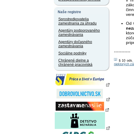
zák
čin
Naše registre
ver
Sprostredkovatelia
Od 
zamestnania za úhradu
nez
Agentúry podporovaného
kto
zamestnávania
zúč
Agentúry dočasného
prip
zamestnávania
-----------
Sociálne podniky
[1]
Chránené dielne a
§ 10 ods.
niektorých z
chránené pracoviská