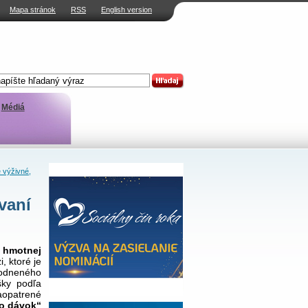
Mapa stránok
RSS
English version
Médiá
 výživné,
vaní
 hmotnej
, ktoré je
hodneného
šky podľa
zaopatrené
to dávok“