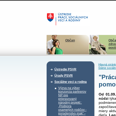
Občan
Obča
zdra
post
Hlavná strán
štátne sociál
Ústredie PSVR
"Prác
Úrady PSVR
Sociálne veci a rodina
pomoc
Výzva na výber
konzorcia partnerov
Od 01.09
NP pre
núdzi
týka
pripravovaný
podmienen
národný projekt :
„Podpora
započítav
osamelých rodičov -
miery akti
poradenstvo inak“ -
dieťa.
Leg