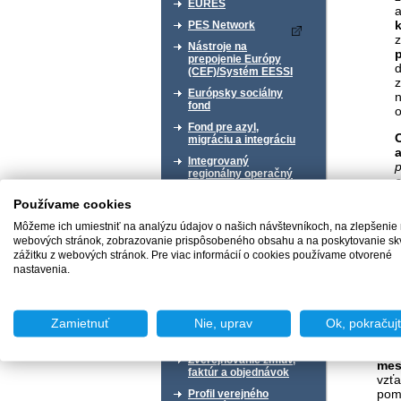
EURES
PES Network
z
Nástroje na
prepojenie Európy
(CEF)/Systém EESSI
Európsky sociálny
fond
o
Fond pre azyl,
migráciu a integráciu
Integrovaný
regionálny operačný
a
program 2014 - 2020
Používame cookies
Operačný program
Kvalita životného
Môžeme ich umiestniť na analýzu údajov o našich návštevníkoch, na zlepšenie
prostredia
z
webových stránok, zobrazovanie prispôsobeného obsahu a na poskytovanie sk
1
zážitku z webových stránok. Pre viac informácií o cookies používame otvorené
Národné projekty -
Oznámenia o
nastavenia.
Mot
možnosti
predkladania žiadostí
zvý
o poskytnutie
pra
finančného príspevku
a t
Zamietnuť
Nie, uprav
Ok, pokračuj
slu
Štatistiky
pom
Zverejňovanie zmlúv,
mes
faktúr a objednávok
vzťa
pomo
Profil verejného