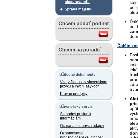
obstarávateľa
kal
po 
Správa majetku
aleb
Ďalš
Chcem podať podnet
od 
zam
domá
Ďalšie zm
Chcem sa poradiť
Pos
neb
kale
leká
tro
Užitočné dokumenty
pra
Vzory žiadostí v slovenskom
zdr
jazyku a iných jazykoch
trva
Právne predpisy
Akt
prí
Užívateľský servis
opä
výš
Slobodný prístup k
hmot
informáciám
ale
Ochrana osobných údajov
akt
dom
Oznamovanie
protispoločenskej činnosti
v h