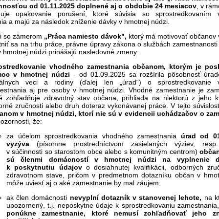
innosťou od 01.11.2025 doplnené aj o obdobie 24 mesiacov
, v rám
duje opakovanie porušení, ktoré súvisia so sprostredkovaním 
a a majú za následok zníženie dávky v hmotnej núdzi.
sti so zámerom
„Práca namiesto dávok",
ktorý má motivovať občanov 
tniť sa na trhu práce, právne úpravy zákona o službách zamestnanost
v hmotnej núdzi prinášajú nasledovné zmeny:
ostredkovanie vhodného zamestnania občanom, ktorým je pos
oc v hmotnej núdzi
- od 01.09.2025 sa rozšírila pôsobnosť úrad
iálnych veci a rodiny (ďalej len „úrad“) o sprostredkovanie 
estnania aj pre osoby v hmotnej núdzi. Vhodné zamestnanie je zam
é zohľadňuje zdravotný stav občana, prihliada na niektorú z jeho kva
rné zručnosti alebo druh doteraz vykonávanej práce. V tejto súvislo
anom v hmotnej núdzi, ktorí nie sú v evidencii uchádzačov o za
ozornosti, že:
za účelom sprostredkovania vhodného zamestnania
úrad od 01
vyzýva
(písomne prostredníctvom zasielaných výziev, resp
v súčinnosti so starostom obce alebo s komunitným centrom)
obča
sú členmi domácností v hmotnej núdzi na vyplnenie d
k poskytnutiu údajov
o dosiahnutej kvalifikácii, odborných zruč
zdravotnom stave, pričom v predmetnom dotazníku občan v hmot
môže uviesť aj o aké zamestnanie by mal záujem;
ak člen domácnosti
nevyplní dotazník v stanovenej lehote,
na k
upozornený, t.j. neposkytne údaje k sprostredkovaniu zamestnania
ponúkne zamestnanie, ktoré nemusí zohľadňovať jeho zn