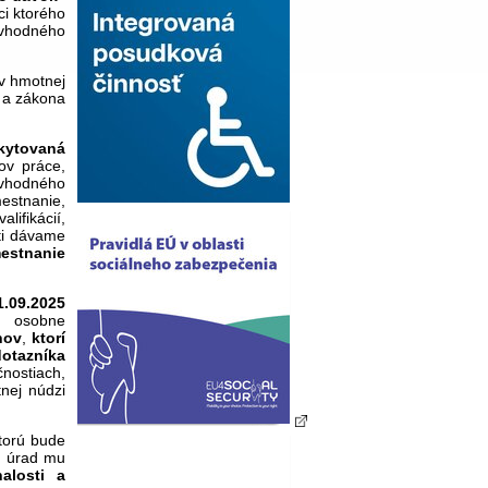
ci ktorého
vhodného
v hmotnej
i a zákona
kytovaná
ov práce,
vhodného
estnanie,
lifikácií,
sti dávame
mestnanie
.09.2025
. osobne
nov
,
ktorí
otazníka
nostiach,
nej núdzi
torú bude
, úrad mu
alosti a