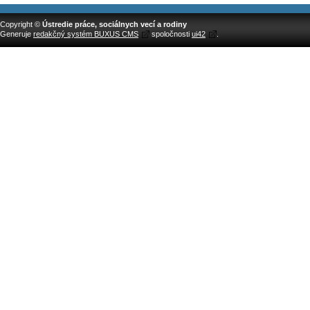
Copyright ©
Ústredie práce, sociálnych vecí a rodiny
Generuje
redakčný systém BUXUS CMS
spoločnosti
ui42
.