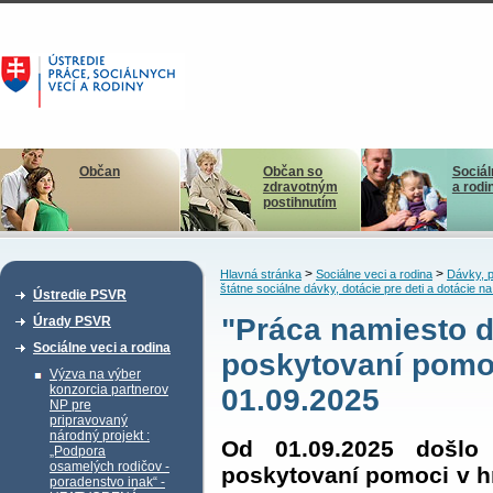
Občan
Občan so
Sociál
zdravotným
a rodi
postihnutím
>
>
Hlavná stránka
Sociálne veci a rodina
Dávky, p
štátne sociálne dávky, dotácie pre deti a dotácie
Ústredie PSVR
"Práca namiesto d
Úrady PSVR
Sociálne veci a rodina
poskytovaní pomoc
Výzva na výber
konzorcia partnerov
01.09.2025
NP pre
pripravovaný
národný projekt :
Od 01.09.2025 došlo
„Podpora
osamelých rodičov -
poskytovaní pomoci v h
poradenstvo inak“ -