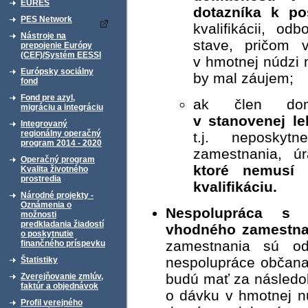
EURES
dotazníka
k po
PES Network
kvalifikácii, od
Nástroje na
stave, pričom 
prepojenie Európy
(CEF)/Systém EESSI
v hmotnej núdzi 
Európsky sociálny
by mal záujem;
fond
Fond pre azyl,
ak člen do
migráciu a integráciu
v stanovenej le
Integrovaný
regionálny operačný
t.j. neposkyt
program 2014 - 2020
zamestnania, 
Operačný program
ktoré nemusí 
Kvalita životného
prostredia
kvalifikáciu.
Národné projekty -
Oznámenia o
Nespolupráca s 
možnosti
predkladania žiadostí
vhodného zamestna
o poskytnutie
zamestnania sú od
finančného príspevku
nespolupráce občana
Štatistiky
budú mať za násled
Zverejňovanie zmlúv,
faktúr a objednávok
o dávku v hmotnej n
Profil verejného