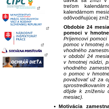
dávka sa zníži v
treťom kalendár
kalendárnom mesiac
odôvodňujúcej zníž
Obdobie 24 mesiac
pomoci v hmotnej
Príjemcovi pomoci 
pomoc v hmotnej n
vhodného zamestna
v období 24 mesi
v hmotnej núdzi, 
vhodného zamestna
o pomoc v hmotnej
považovať už za o
sprostredkovaním z
dôjde k zníženiu
mesiac).
Motivácia zamestn