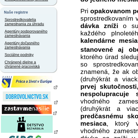
Pri
opakovanom po
Naše registre
sprostredkovaním
Sprostredkovatelia
zamestnania za úhradu
dávka zníži
o s
Agentúry podporovaného
každého plnoleté
zamestnávania
kalendárne mesia
Agentúry dočasného
zamestnávania
stanovené aj ob
Sociálne podniky
ktorého úrad sledu
Chránené dielne a
so sprostredkov
chránené pracoviská
znamená, že ak o
(druhýkrát a viac
prvej skutočnost
nespolupracuje
vhodného zames
(druhýkrát a vi
predčasnému sko
mesiaca
, ktorý 
vhodného zamestn