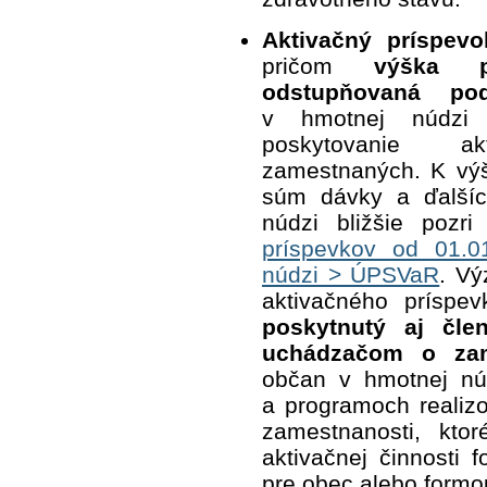
Aktivačný príspev
pričom
výška p
odstupňovaná po
v hmotnej núdzi
poskytovanie a
zamestnaných. K výš
súm dávky a ďalšíc
núdzi bližšie pozr
príspevkov od 01.0
núdzi > ÚPSVaR
. V
aktivačného príspev
poskytnutý aj čle
uchádzačom o zam
občan v hmotnej nú
a programoch realiz
zamestnanosti, kto
aktivačnej činnosti
pre obec alebo formo