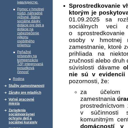
інвалідністю.
Sprostredkovanie 
Pomoc v hmotnej
ktorým je poskytov
núdzi, náhradné
výživné, štátne
01.09.2025 sa rozš
sociálne dávky,
sociálnych veci 
dotácie pre deti a
dotácie na
o sprostredkovani
zabezpečenie
výkonu
osoby v hmotnej n
osobitného
príjemcu
zamestnanie, ktoré z
Peňažné
prihliada na niekto
príspevky na
zručnosti alebo druh 
kompenzáciu
ŤZP, integrovaná
súvislosti dávame
o
posudková
činnosť
nie sú v evidenci
Rodina
pozornosti, že:
Služby zamestnanosti
za účelom s
Záruky pre mladých
zamestnania
úra
Voľné pracovné
miesta
prostredníctvom 
Zariadenia
v súčinnosti
sociálnoprávnej
komunitným cen
ochrany detí a
sociálnej kurately
domácností v 