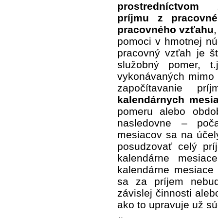
prostredníctvom 
príjmu z pracovn
pracovného vzťahu
pomoci v hmotnej nú
pracovný vzťah je 
služobný pomer, t
vykonávaných mimo 
započítavanie pr
kalendárnych mesi
pomeru alebo obdo
nasledovne – p
oč
mesiacov sa na účel
posudzovať celý prí
kalendárne mesiac
kalendárne mesiace
sa za príjem nebu
závislej činnosti ale
ako to upravuje už s