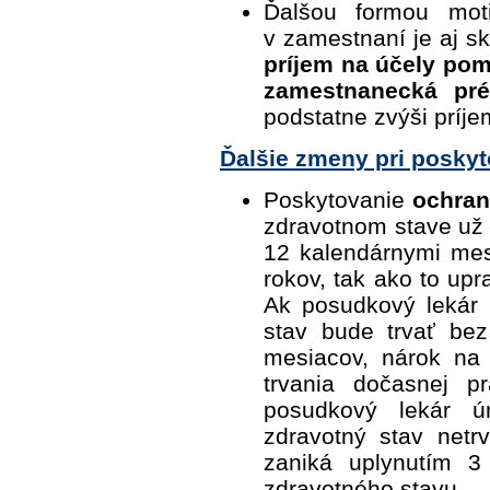
Ďalšou formou mot
v zamestnaní je aj s
príjem na účely po
zamestnanecká pr
podstatne zvýši príj
Ďalšie zmeny pri poskyt
Poskytovanie
ochran
zdravotnom stave už 
12 kalendárnymi mes
rokov, tak ako to up
Ak posudkový lekár p
stav bude trvať bez
mesiacov, nárok na
trvania dočasnej p
posudkový lekár ú
zdravotný stav netr
zaniká uplynutím 3
zdravotného stavu.