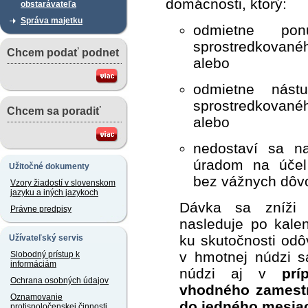
domácnosti, ktorý:
obstarávateľa
Správa majetku
odmietne pon
sprostredkovan
Chcem podať podnet
alebo
odmietne nást
sprostredkovan
Chcem sa poradiť
alebo
nedostaví sa n
úradom na účel
Užitočné dokumenty
bez vážnych dôv
Vzory žiadostí v slovenskom
jazyku a iných jazykoch
Dávka sa zníži 
Právne predpisy
nasleduje po kale
ku skutočnosti odô
Užívateľský servis
v hmotnej núdzi s
Slobodný prístup k
informáciám
núdzi aj v
prí
Ochrana osobných údajov
vhodného zamest
Oznamovanie
do jedného mesiac
protispoločenskej činnosti