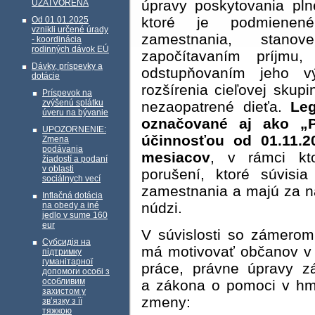
úpravy poskytovania pln
UZATVORENÁ
ktoré je podmienen
Od 01.01.2025
vznikli určené úrady
zamestnania, stano
- koordinácia
rodinných dávok EÚ
započítavaním príjmu,
Dávky, príspevky a
odstupňovaním jeho v
dotácie
rozšírenia cieľovej skup
Príspevok na
zvýšenú splátku
nezaopatrené dieťa.
Leg
úveru na bývanie
označované aj ako „P
UPOZORNENIE:
účinnosťou od 01.11.2
Zmena
podávania
mesiacov
, v rámci kt
žiadostí a podaní
v oblasti
porušení, ktoré súvisi
sociálnych vecí
zamestnania a majú za n
Inflačná dotácia
núdzi.
na obedy a iné
jedlo v sume 160
eur
V súvislosti so zámero
Субсидія на
má motivovať občanov v h
підтримку
гуманітарної
práce, právne úpravy z
допомоги особі з
особливим
a zákona o pomoci v hmo
захистом у
zmeny:
зв’язку з її
тяжкою