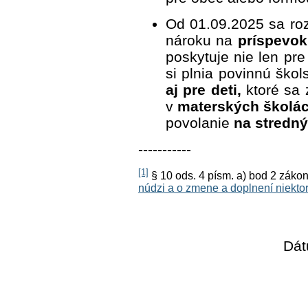
Od 01.09.2025 sa rozš
nároku na
príspevok
poskytuje nie len pre
si plnia povinnú ško
aj pre deti,
ktoré sa
v
materských školá
povolanie
na stredn
-----------
[1]
§ 10 ods. 4 písm. a) bod 2 záko
núdzi a o zmene a doplnení niekt
Dát