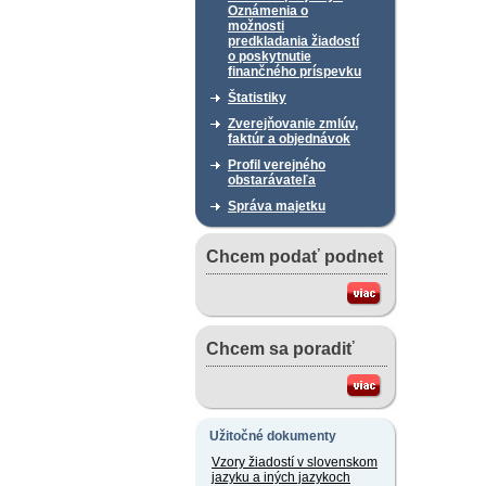
Oznámenia o
možnosti
predkladania žiadostí
o poskytnutie
finančného príspevku
Štatistiky
Zverejňovanie zmlúv,
faktúr a objednávok
Profil verejného
obstarávateľa
Správa majetku
Chcem podať podnet
Chcem sa poradiť
Užitočné dokumenty
Vzory žiadostí v slovenskom
jazyku a iných jazykoch