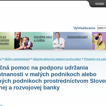
Kontakt
Vyhľadávanie
n so
Sociálne veci
Zamestnávateľ
votným
a rodina
ihnutím
>
>
>
ka
Služby zamestnanosti
Nástroje aktívnych opatrení na trhu práce
Príspevky pre zam
čná pomoc na podporu udržania
tnanosti v malých podnikoch alebo
ných podnikoch prostredníctvom Slove
nej a rozvojovej banky
né