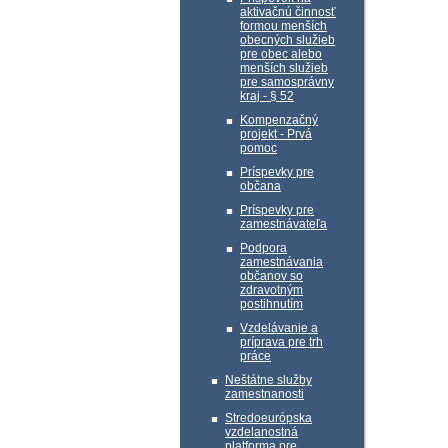
aktivačnú činnosť
formou menších
obecných služieb
pre obec alebo
menších služieb
pre samosprávny
kraj - § 52
Kompenzačný
projekt - Prvá
pomoc
Príspevky pre
občana
Príspevky pre
zamestnávateľa
Podpora
zamestnávania
občanov so
zdravotným
postihnutím
Vzdelávanie a
príprava pre trh
práce
Neštátne služby
zamestnanosti
Stredoeurópska
vzdelanostná
platforma pre