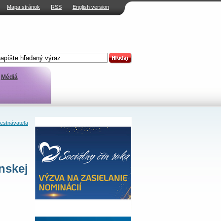
Mapa stránok
RSS
English version
Médiá
estnávateľa
nskej