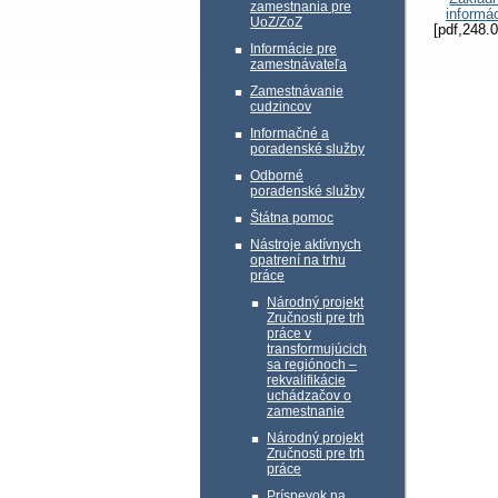
zamestnania pre
informá
UoZ/ZoZ
[pdf,248.
Informácie pre
zamestnávateľa
Zamestnávanie
cudzincov
Informačné a
poradenské služby
Odborné
poradenské služby
Štátna pomoc
Nástroje aktívnych
opatrení na trhu
práce
Národný projekt
Zručnosti pre trh
práce v
transformujúcich
sa regiónoch –
rekvalifikácie
uchádzačov o
zamestnanie
Národný projekt
Zručnosti pre trh
práce
Príspevok na