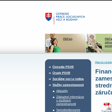
Občan
Obča
zdra
post
Hlavná strán
Ústredie PSVR
Finan
Úrady PSVR
zames
Sociálne veci a rodina
stred
Služby zamestnanosti
záruč
Aktuality
Základné informácie
o službách
zamestnanosti
Sprostredkovanie
Základ