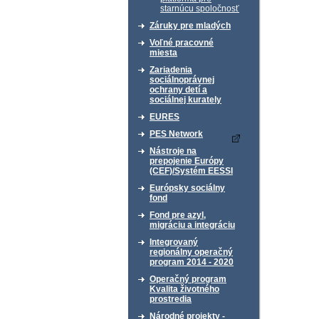
starnúcu spoločnosť
Záruky pre mladých
Voľné pracovné
miesta
Zariadenia
sociálnoprávnej
ochrany detí a
sociálnej kurately
EURES
PES Network
Nástroje na
prepojenie Európy
(CEF)/Systém EESSI
Európsky sociálny
fond
Fond pre azyl,
migráciu a integráciu
Integrovaný
regionálny operačný
program 2014 - 2020
Operačný program
Kvalita životného
prostredia
Národné projekty -