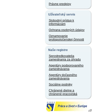
Právne predpisy
Užívateľský servis
Slobodný prístup k
informáciám
Ochrana osobných údajov
Oznamovanie
protispoločenskej činnosti
Naše registre
Sprostredkovatelia
zamestnania za úhradu
Agentúry podporovaného
zamestnávania
Agentúry dočasného
zamestnávania
Sociálne podniky
Chránené dielne a
chránené pracoviská