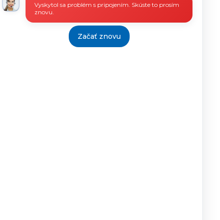
Vyskytol sa problém s pripojením. Skúste to prosím
znovu.
Začať znovu
Zaujímavé linky
Elektronické podania na
ústredie a úrady práce,
sociálnych vecí a rodiny
Národné podnikateľské
centrum
Pre budúcich podnikateľov
- SBA
Infostat
Štatistický úrad SR
Úrad vlády Slovenskej
republiky
Splnomocnenci vlády
Slovenskej republiky