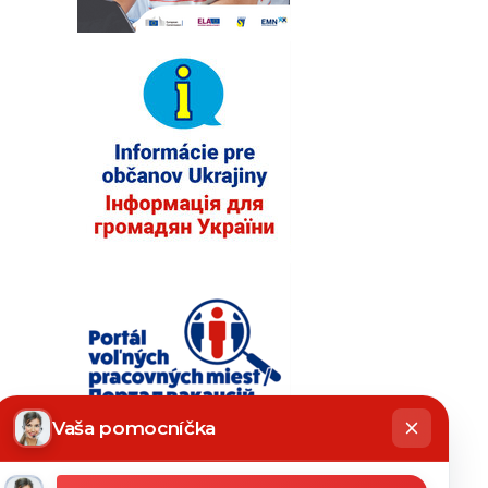
hatbot
íše
Vaša pomocníčka