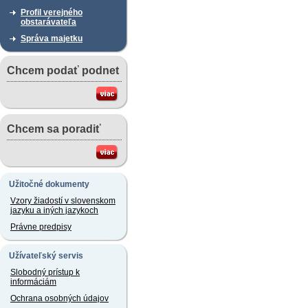
Profil verejného
obstarávateľa
Správa majetku
Chcem podať podnet
Chcem sa poradiť
Užitočné dokumenty
Vzory žiadostí v slovenskom
jazyku a iných jazykoch
Právne predpisy
Užívateľský servis
Slobodný prístup k
informáciám
Ochrana osobných údajov