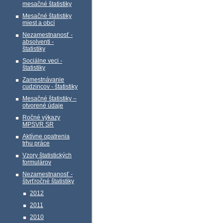
mesačné štatistiky
Mesačné štatistiky
miest a obcí
Nezamestnanosť -
absolventi -
štatistiky
Sociálne veci -
štatistiky
Zamestnávanie
cudzincov - štatistiky
Mesačné štatistiky –
otvorené údaje
Ročné výkazy
MPSVR SR
Aktívne opatrenia
trhu práce
Vzory štatistických
formulárov
Nezamestnanosť -
štvrťročné štatistiky
2012
2011
2010