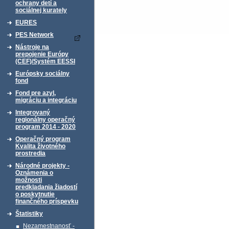
ochrany detí a
sociálnej kurately
EURES
PES Network
Nástroje na
prepojenie Európy
(CEF)/Systém EESSI
Európsky sociálny
fond
Fond pre azyl,
migráciu a integráciu
Integrovaný
regionálny operačný
program 2014 - 2020
Operačný program
Kvalita životného
prostredia
Národné projekty -
Oznámenia o
možnosti
predkladania žiadostí
o poskytnutie
finančného príspevku
Štatistiky
Nezamestnanosť -