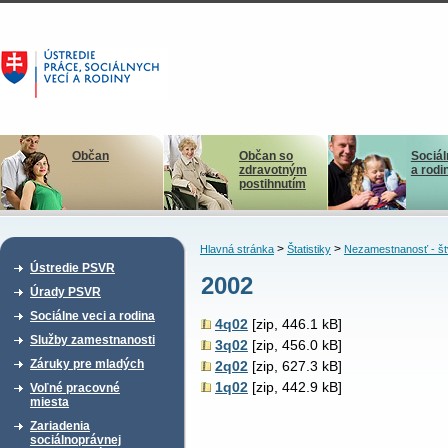
Občan
Občan so
Sociál
zdravotným
a rodi
postihnutím
>
>
Hlavná stránka
Štatistiky
Nezamestnanosť - štv
Ústredie PSVR
2002
Úrady PSVR
Sociálne veci a rodina
4q02
[zip, 446.1 kB]
Služby zamestnanosti
3q02
[zip, 456.0 kB]
Záruky pre mladých
2q02
[zip, 627.3 kB]
1q02
[zip, 442.9 kB]
Voľné pracovné
miesta
Zariadenia
sociálnoprávnej