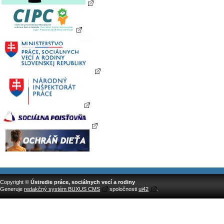
Copyright ©
Ústredie práce, sociálnych vecí a rodiny
Generuje
redakčný systém BUXUS CMS
spoločnosti
ui42
.