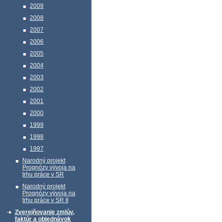
2009
2008
2007
2006
2005
2004
2003
2002
2001
2000
1999
1998
1997
Narodný projekt
Prognózy vývoja na
trhu práce v SR
Narodný projekt
Prognózy vývoja na
trhu práce v SR II
Zverejňovanie zmlúv,
faktúr a objednávok