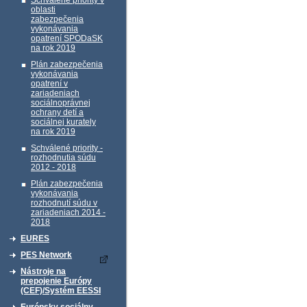
Schválené priority v
oblasti
zabezpečenia
vykonávania
opatrení SPODaSK
na rok 2019
Plán zabezpečenia
vykonávania
opatrení v
zariadeniach
sociálnoprávnej
ochrany detí a
sociálnej kurately
na rok 2019
Schválené priority -
rozhodnutia súdu
2012 - 2018
Plán zabezpečenia
vykonávania
rozhodnutí súdu v
zariadeniach 2014 -
2018
EURES
PES Network
Nástroje na
prepojenie Európy
(CEF)/Systém EESSI