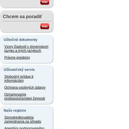
Chcem sa poradiť
Užitočné dokumenty
Vzory žiadostí v slovenskom
jazyku a iných jazykoch
Právne predpisy
Užívateľský servis
Slobodný prístup k
informáciám
Ochrana osobných údajov
Oznamovanie
protispoločenskej činnosti
Naše registre
Sprostredkovatelia
zamestnania za úhradu
Agentúry podporovaného