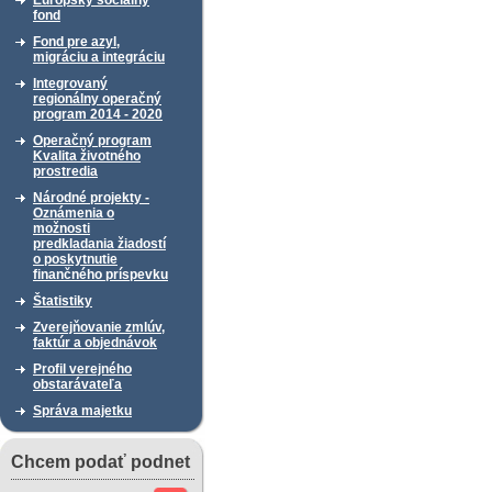
Európsky sociálny
fond
Fond pre azyl,
migráciu a integráciu
Integrovaný
regionálny operačný
program 2014 - 2020
Operačný program
Kvalita životného
prostredia
Národné projekty -
Oznámenia o
možnosti
predkladania žiadostí
o poskytnutie
finančného príspevku
Štatistiky
Zverejňovanie zmlúv,
faktúr a objednávok
Profil verejného
obstarávateľa
Správa majetku
Chcem podať podnet