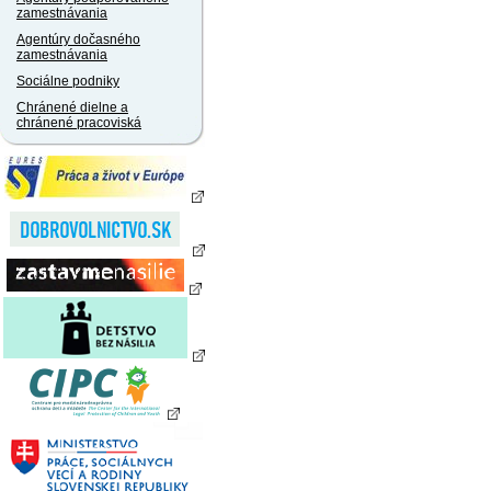
zamestnávania
Agentúry dočasného
zamestnávania
Sociálne podniky
Chránené dielne a
chránené pracoviská