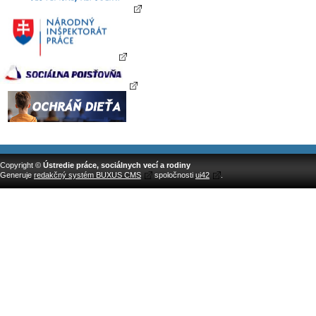
Copyright ©
Ústredie práce, sociálnych vecí a rodiny
Generuje
redakčný systém BUXUS CMS
spoločnosti
ui42
.