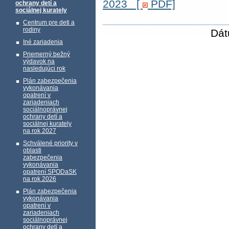
2023
[
PDF]
ochrany detí a
sociálnej kurately
Centrum pre deti a
rodiny
Dát
Iné zariadenia
Priemerný bežný
výdavok na
nasledujúci rok
Plán zabezpečenia
vykonávania
opatrení v
zariadeniach
sociálnoprávnej
ochrany detí a
sociálnej kurately
na rok 2027
Schválené priority v
oblasti
zabezpečenia
vykonávania
opatrení SPODaSK
na rok 2026
Plán zabezpečenia
vykonávania
opatrení v
zariadeniach
sociálnoprávnej
ochrany detí a