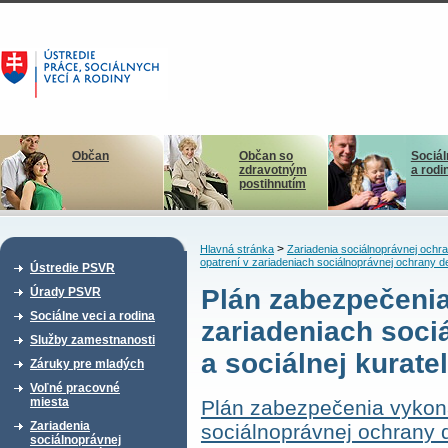
Občan
Občan so
Sociál
zdravotným
a rodi
postihnutím
>
Hlavná stránka
Zariadenia sociálnoprávnej ochra
opatrení v zariadeniach sociálnoprávnej ochrany de
Ústredie PSVR
Plán zabezpečenia
Úrady PSVR
Sociálne veci a rodina
zariadeniach soci
Služby zamestnanosti
a sociálnej kurate
Záruky pre mladých
Voľné pracovné
miesta
Plán zabezpečenia vykoná
Zariadenia
sociálnoprávnej ochrany d
sociálnoprávnej