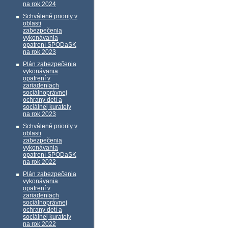
na rok 2024
Schválené priority v
oblasti
zabezpečenia
vykonávania
opatrení SPODaSK
na rok 2023
Plán zabezpečenia
vykonávania
opatrení v
zariadeniach
sociálnoprávnej
ochrany detí a
sociálnej kurately
na rok 2023
Schválené priority v
oblasti
zabezpečenia
vykonávania
opatrení SPODaSK
na rok 2022
Plán zabezpečenia
vykonávania
opatrení v
zariadeniach
sociálnoprávnej
ochrany detí a
sociálnej kurately
na rok 2022