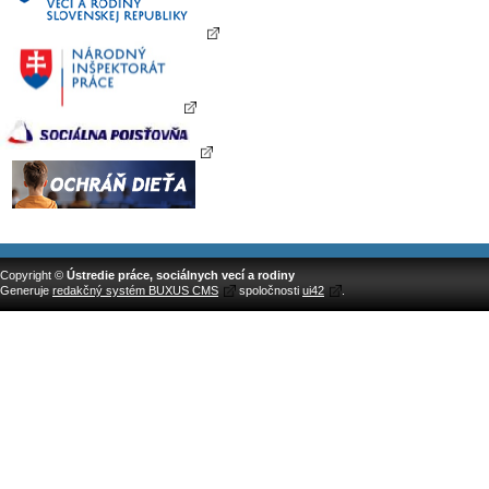
Copyright ©
Ústredie práce, sociálnych vecí a rodiny
Generuje
redakčný systém BUXUS CMS
spoločnosti
ui42
.