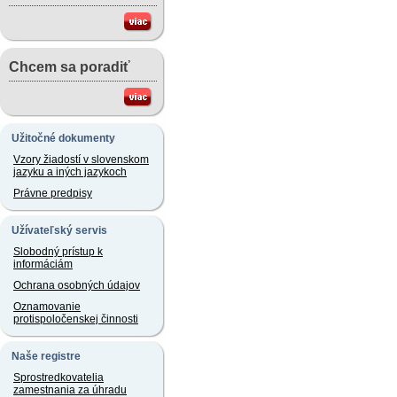
Chcem sa poradiť
Užitočné dokumenty
Vzory žiadostí v slovenskom
jazyku a iných jazykoch
Právne predpisy
Užívateľský servis
Slobodný prístup k
informáciám
Ochrana osobných údajov
Oznamovanie
protispoločenskej činnosti
Naše registre
Sprostredkovatelia
zamestnania za úhradu