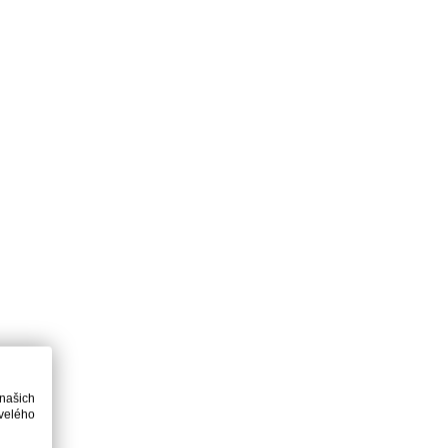
 našich
velého