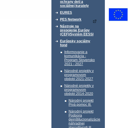
ochrany detí a
sociálnej kurately
EURES
PES Network
Nástroje na
prepojenie Európy
(CEF)/Systém EESSI
Európsky sociálny
fond
Informovanie a
komunikácia -
Program Slovensko
2021 - 2027
Národné projekty v
programovom
období 2021-2027
Národné projekty v
programovom
období 2014-2020
Národný projekt
Prvá pomoc III.
Národný projekt
Podpora
deinštitucionalizácie
náhradnej
starostlivosti III