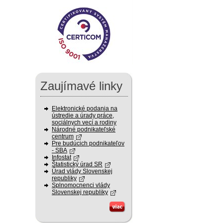
Zaujímavé linky
Elektronické podania na
ústredie a úrady práce,
sociálnych vecí a rodiny
Národné podnikateľské
centrum
Pre budúcich podnikateľov
- SBA
Infostat
Štatistický úrad SR
Úrad vlády Slovenskej
republiky
Splnomocnenci vlády
Slovenskej republiky