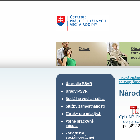
Občan
Obča
zdra
post
Hlavná strán
sa svojej šan
Ústredie PSVR
Národ
Úrady PSVR
Sociálne veci a rodina
Služby zamestnanosti
Záruky pre mladých
Opis NP Ch
Voľné pracovné
svojej š
miesta
[pdf,492.
Zariadenia
sociálnoprávnej