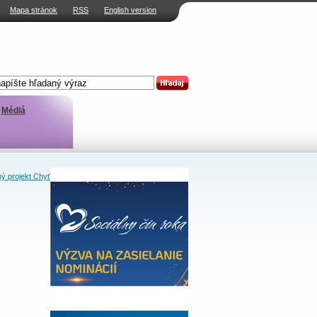
Mapa stránok
RSS
English version
Médiá
ý projekt Chyť