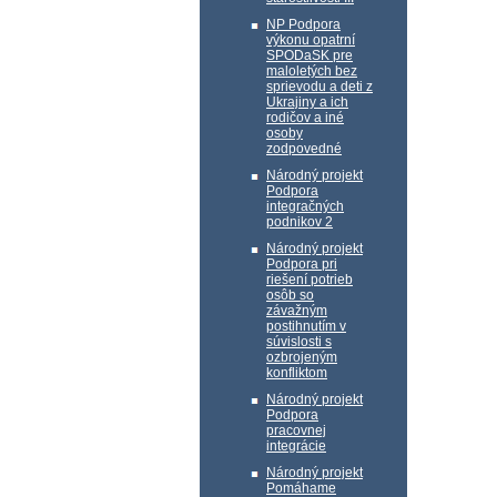
NP Podpora
výkonu opatrní
SPODaSK pre
maloletých bez
sprievodu a deti z
Ukrajiny a ich
rodičov a iné
osoby
zodpovedné
Národný projekt
Podpora
integračných
podnikov 2
Národný projekt
Podpora pri
riešení potrieb
osôb so
závažným
postihnutím v
súvislosti s
ozbrojeným
konfliktom
Národný projekt
Podpora
pracovnej
integrácie
Národný projekt
Pomáhame