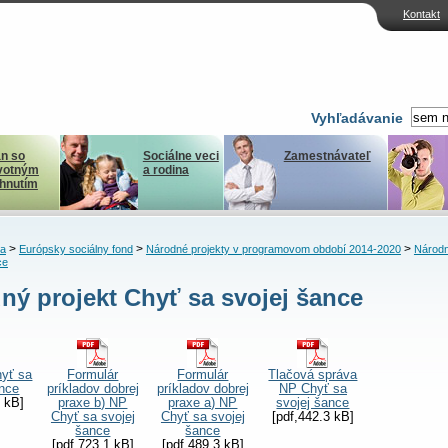
Kontakt
Vyhľadávanie
n so
Sociálne veci
Zamestnávateľ
votným
a rodina
ihnutím
>
>
>
ka
Európsky sociálny fond
Národné projekty v programovom období 2014-2020
Národn
ce
ný projekt Chyť sa svojej šance
yť sa
Formulár
Formulár
Tlačová správa
ance
príkladov dobrej
príkladov dobrej
NP Chyť sa
2 kB]
praxe b) NP
praxe a) NP
svojej šance
Chyť sa svojej
Chyť sa svojej
[pdf,442.3 kB]
šance
šance
[pdf,723.1 kB]
[pdf,489.3 kB]