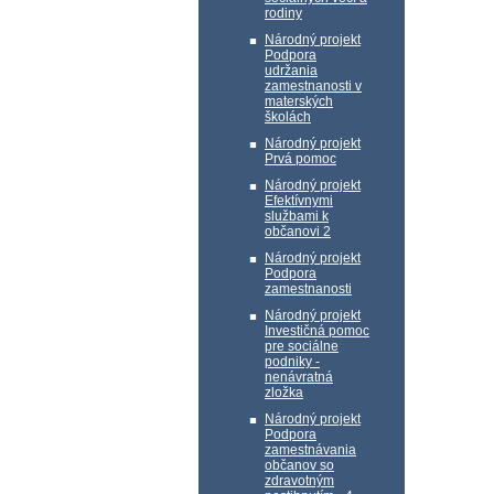
rodiny
Národný projekt
Podpora
udržania
zamestnanosti v
materských
školách
Národný projekt
Prvá pomoc
Národný projekt
Efektívnymi
službami k
občanovi 2
Národný projekt
Podpora
zamestnanosti
Národný projekt
Investičná pomoc
pre sociálne
podniky -
nenávratná
zložka
Národný projekt
Podpora
zamestnávania
občanov so
zdravotným