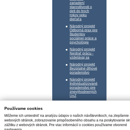
zariadení
starostlivosti o
deti do troch
rokov veku
dieťaťa
Národný projekt
Odborná prax pre
študentov
sociálnej práce a
psychológie
Národný projekt
Nestrať prácu -
vzdelávaj sa
Národný projekt
Bezplatné dlhové
poradenstvo
Národný projekt
Individualizované
poradenstvo pre
znevýhodnených
UoZ
Národný projekt
Prvá pomoc II
Používame cookies
Národný projekt
Môžeme ich umiestniť na analýzu údajov o našich návštevníkoch, na zlepšenie
Chyť sa svojej
webových stránok, zobrazovanie prispôsobeného obsahu a na poskytovanie sk
šance
zážitku z webových stránok. Pre viac informácií o cookies používame otvorené
Národný projekt
nastavenia.