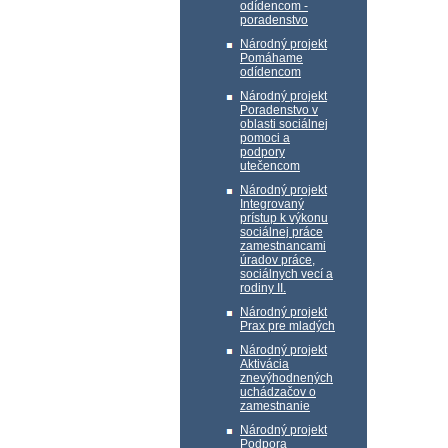
odídencom -
poradenstvo
Národný projekt
Pomáhame
odídencom
Národný projekt
Poradenstvo v
oblasti sociálnej
pomoci a
podpory
utečencom
Národný projekt
Integrovaný
prístup k výkonu
sociálnej práce
zamestnancami
úradov práce,
sociálnych vecí a
rodiny II.
Národný projekt
Prax pre mladých
Národný projekt
Aktivácia
znevýhodnených
uchádzačov o
zamestnanie
Národný projekt
Podpora