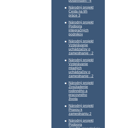
postihnutím - 4
Národný projekt
Cesta na trh
práce 3
Národný projekt
Podpora
integračných
podnikov
Národný projekt
Vzdelávanie
uchádzačov o
zamestnanie - 2
Národný projekt
Vzdelávanie
mladých
uchádzačov o
zamestnanie - 2
Národný projekt
Zosúladenie
rodinného a
pracovného
života
Národný projekt
Praxou k
zamestnaniu 2
Národný projekt
Podpora