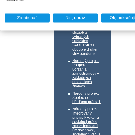
Poskytnutie
mimoriadnej
finančnej
podpory pre
Zamietnuť
Nie, uprav
Ok, pokračuj
zamestnancov
poskytovateľov
sociálnych
služieb a
vybraných
subjektov
SPODaSK za
obdobie druhej
vlny pandémie
Národný projekt
Podpora
udržania
zamestnanosti v
základných
umeleckých
školách
Národný projekt
Spoločne
hľadáme prácu II.
Národný projekt
Integrovaný
prístup k výkonu
sociálnej práce
zamestnancami
úradov práce,
sociálnych vecí a