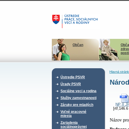
Občan
Obča
zdra
post
Hlavná strán
Ústredie PSVR
Národ
Úrady PSVR
Sociálne veci a rodina
Služby zamestnanosti
NP II J
Záruky pre mladých
[rtf,146.6
Voľné pracovné
miesta
Názov pro
Zariadenia
sociálnoprávnej