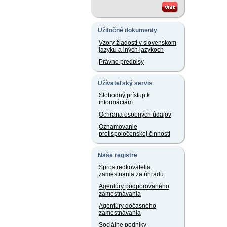
Užitočné dokumenty
Vzory žiadostí v slovenskom
jazyku a iných jazykoch
Právne predpisy
Užívateľský servis
Slobodný prístup k
informáciám
Ochrana osobných údajov
Oznamovanie
protispoločenskej činnosti
Naše registre
Sprostredkovatelia
zamestnania za úhradu
Agentúry podporovaného
zamestnávania
Agentúry dočasného
zamestnávania
Sociálne podniky