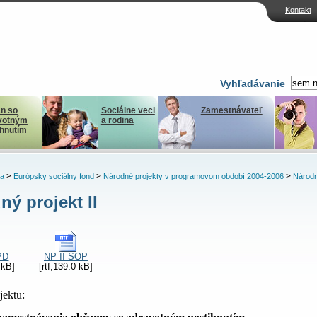
Kontakt
Vyhľadávanie
n so
Sociálne veci
Zamestnávateľ
votným
a rodina
ihnutím
>
>
>
ka
Európsky sociálny fond
Národné projekty v programovom období 2004-2006
Národný
ný projekt II
PD
NP II SOP
 kB]
[rtf,139.0 kB]
jektu: