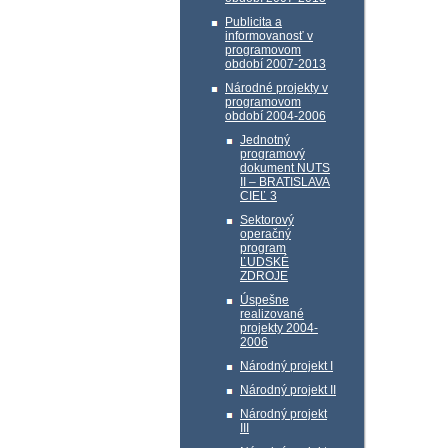
Publicita a
informovanosť v
programovom
období 2007-2013
Národné projekty v
programovom
období 2004-2006
Jednotný
programový
dokument NUTS
II – BRATISLAVA
CIEĽ 3
Sektorový
operačný
program
ĽUDSKÉ
ZDROJE
Úspešne
realizované
projekty 2004-
2006
Národný projekt I
Národný projekt II
Národný projekt
III