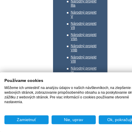
Národný projekt
IIIa
Národný projekt
V
Národný projekt
VII
Národný projekt
VIIA
Národný projekt
VIIB
Národný projekt
VIII
Národný projekt
IX
Národný projekt
Používame cookies
XI
Môžeme ich umiestniť na analýzu údajov o našich návštevníkoch, na zlepšenie
Národný projekt
webových stránok, zobrazovanie prispôsobeného obsahu a na poskytovanie sk
XII
zážitku z webových stránok. Pre viac informácií o cookies používame otvorené
nastavenia.
Národný projekt
XIV
Zaujímavé odkazy
Zamietnuť
Nie, uprav
Ok, pokračuj
Fond pre azyl,
migráciu a integráciu
Integrovaný