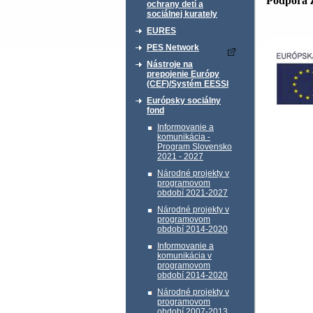
Podpora 
ochrany detí a
sociálnej kurately
EURES
PES Network
Nástroje na
prepojenie Európy
(CEF)/Systém EESSI
Európsky sociálny
fond
Informovanie a
komunikácia -
Program Slovensko
2021 - 2027
Národné projekty v
programovom
období 2021-2027
Národné projekty v
programovom
období 2014-2020
Informovanie a
komunikácia v
programovom
období 2014-2020
Národné projekty v
programovom
období 2007-2013