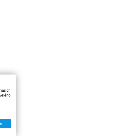
 našich
velého
te