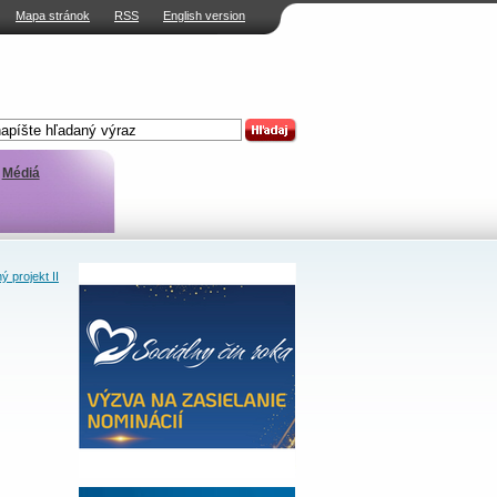
Mapa stránok
RSS
English version
Médiá
 projekt II