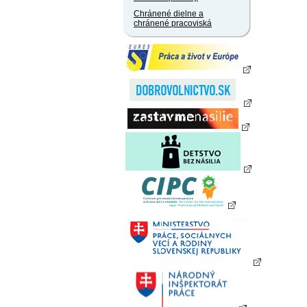
Chránené dielne a
chránené pracoviská