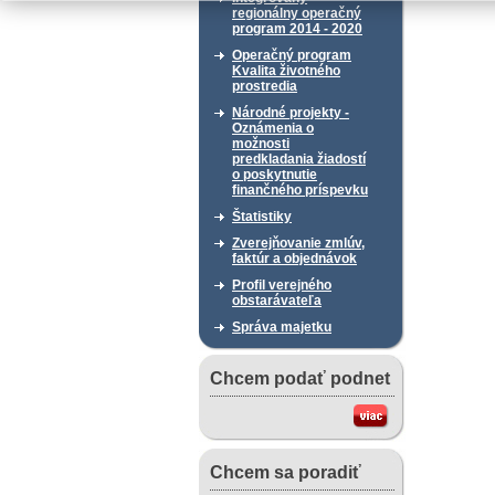
regionálny operačný
program 2014 - 2020
Operačný program
Kvalita životného
prostredia
Národné projekty -
Oznámenia o
možnosti
predkladania žiadostí
o poskytnutie
finančného príspevku
Štatistiky
Zverejňovanie zmlúv,
faktúr a objednávok
Profil verejného
obstarávateľa
Správa majetku
Chcem podať podnet
Chcem sa poradiť