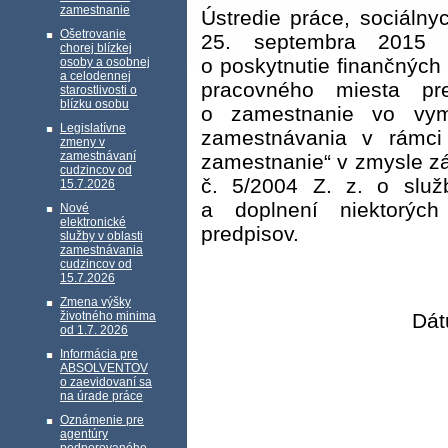
zamestnanie
Ústredie práce, sociálny
Ošetrovanie
25. septembra 2015 j
chorej blízkej
o poskytnutie finančných
osoby a osobnej
a celodennej
pracovného miesta pr
starostlivosti o
blízku osobu
o zamestnanie vo vyme
Legislatívne
zamestnávania v rámci
zmeny v
zamestnávaní
zamestnanie“ v zmysle zá
cudzincov od
č. 5/2004 Z. z. o slu
15.7.2026
a doplnení niektorýc
Nové
elektronické
predpisov.
služby v oblasti
zamestnávania
cudzincov od
15.7.2026
Zmena výšky
životného minima
Dát
od 1.7. 2026
Informácia pre
ABSOLVENTOV
o zaevidovaní sa
na úrade práce
Oznámenie pre
agentúry