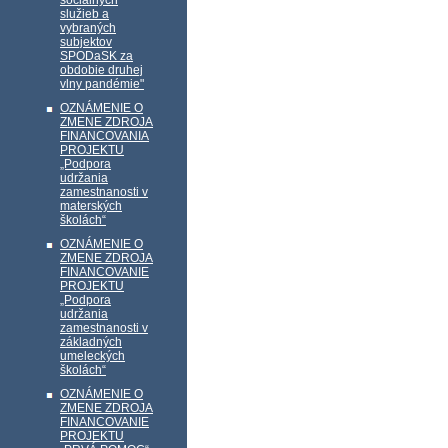
sociálnych
služieb a
vybraných
subjektov
SPODaSK za
obdobie druhej
vlny pandémie"
OZNÁMENIE O
ZMENE ZDROJA
FINANCOVANIA
PROJEKTU
„Podpora
udržania
zamestnanosti v
materských
školách“
OZNÁMENIE O
ZMENE ZDROJA
FINANCOVANIE
PROJEKTU
„Podpora
udržania
zamestnanosti v
základných
umeleckých
školách“
OZNÁMENIE O
ZMENE ZDROJA
FINANCOVANIE
PROJEKTU