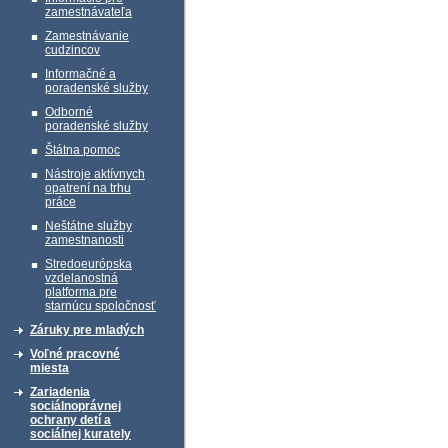
zamestnávateľa
Zamestnávanie
cudzincov
Informačné a
poradenské služby
Odborné
poradenské služby
Štátna pomoc
Nástroje aktívnych
opatrení na trhu
práce
Neštátne služby
zamestnanosti
Stredoeurópska
vzdelanostná
platforma pre
starnúcu spoločnosť
Záruky pre mladých
Voľné pracovné
miesta
Zariadenia
sociálnoprávnej
ochrany detí a
sociálnej kurately