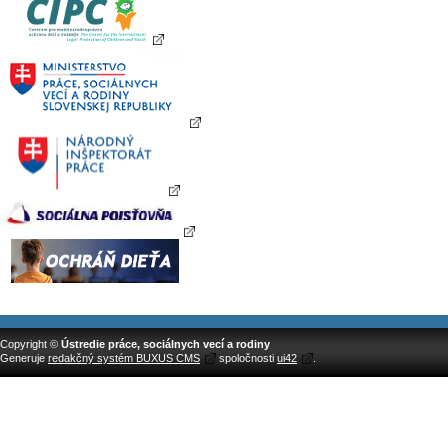
Copyright ©
Ústredie práce, sociálnych vecí a rodiny
Generuje
redakčný systém BUXUS CMS
spoločnosti
ui42
.