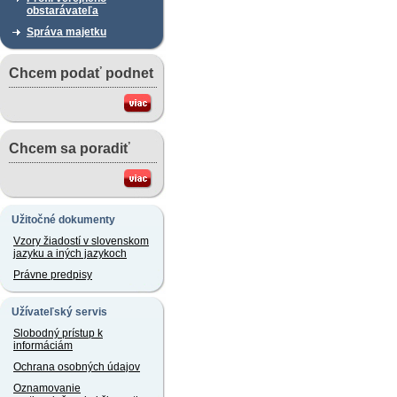
obstarávateľa
Správa majetku
Chcem podať podnet
Chcem sa poradiť
Užitočné dokumenty
Vzory žiadostí v slovenskom
jazyku a iných jazykoch
Právne predpisy
Užívateľský servis
Slobodný prístup k
informáciám
Ochrana osobných údajov
Oznamovanie