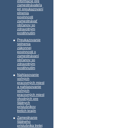
informácie pre
zamestnávateľa
pri preukazovaní
plnenia
povinnosti
zamestnávať
občanov so
zdravotným
postihnutím
Preukazovanie
splnenia
zákonnej
povinnosti o
zamestnávaní
občanov so
zdravotným
postihnutím
Nahlasovanie
voľných
pracovných miest
a nahlasovanie
voľných
pracovných miest
vhodných pre
štátnych
príslušníkov
tretích krajín
Zamestnanie
štátneho
príslušníka tretej