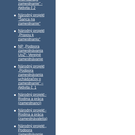
zamestnanie" -
Aktivita č.2
Národný projekt
"Šanca na
zamestnanie"
Národný projekt
„Praxou k
zamestnaniu“
NP „Podpora
zamestnávania
UoZ“- Verejné
zamestnávanie
Národný projekt
„Podpora
zamestnávania
uchádzačov o
zamestnanie" –
Aktivita č. 1
Národný projekt -
Rodina a práca
(zamestnanci)
Národný projekt -
Rodina a práca
(zamestnávatelia)
Národný projekt „
Podpora
zamestnávanie