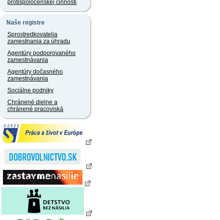
protispoločenskej činnosti
Naše registre
Sprostredkovatelia
zamestnania za úhradu
Agentúry podporovaného
zamestnávania
Agentúry dočasného
zamestnávania
Sociálne podniky
Chránené dielne a
chránené pracoviská