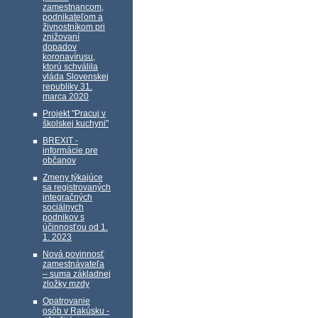
zamestnancom,
podnikateľom a
živnostníkom pri
znižovaní
dopadov
koronavírusu,
ktorú schválila
vláda Slovenskej
republiky 31.
marca 2020
Projekt "Pracuj v
školskej kuchyni"
BREXIT -
informácie pre
občanov
Zmeny týkajúce
sa registrovaných
integračných
sociálnych
podnikov s
účinnosťou od 1.
1. 2023
Nová povinnosť
zamestnávateľa
– suma základnej
zložky mzdy
Opatrovanie
osôb v Rakúsku -