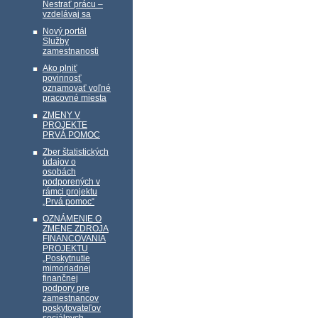
Nestrať prácu –
vzdelávaj sa
Nový portál
Služby
zamestnanosti
Ako plniť
povinnosť
oznamovať voľné
pracovné miesta
ZMENY V
PROJEKTE
PRVÁ POMOC
Zber štatistických
údajov o
osobách
podporených v
rámci projektu
„Prvá pomoc“
OZNÁMENIE O
ZMENE ZDROJA
FINANCOVANIA
PROJEKTU
„Poskytnutie
mimoriadnej
finančnej
podpory pre
zamestnancov
poskytovateľov