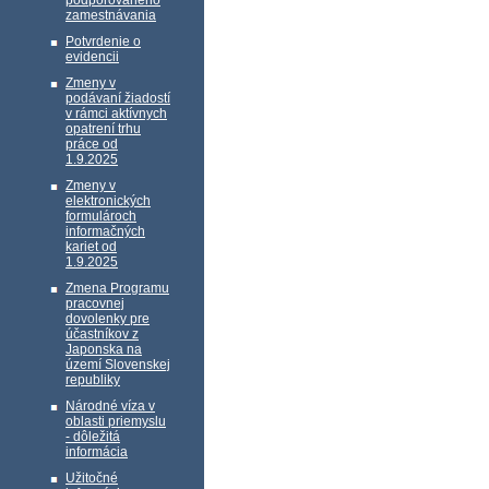
podporovaného
zamestnávania
Potvrdenie o
evidencii
Zmeny v
podávaní žiadostí
v rámci aktívnych
opatrení trhu
práce od
1.9.2025
Zmeny v
elektronických
formulároch
informačných
kariet od
1.9.2025
Zmena Programu
pracovnej
dovolenky pre
účastníkov z
Japonska na
území Slovenskej
republiky
Národné víza v
oblasti priemyslu
- dôležitá
informácia
Užitočné