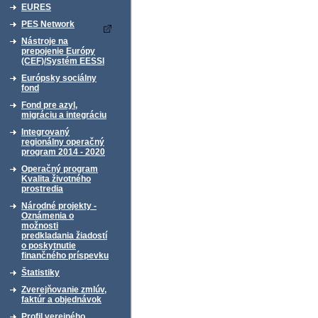
EURES
PES Network
Nástroje na
prepojenie Európy
(CEF)/Systém EESSI
Európsky sociálny
fond
Fond pre azyl,
migráciu a integráciu
Integrovaný
regionálny operačný
program 2014 - 2020
Operačný program
Kvalita životného
prostredia
Národné projekty -
Oznámenia o
možnosti
predkladania žiadostí
o poskytnutie
finančného príspevku
Štatistiky
Zverejňovanie zmlúv,
faktúr a objednávok
Profil verejného