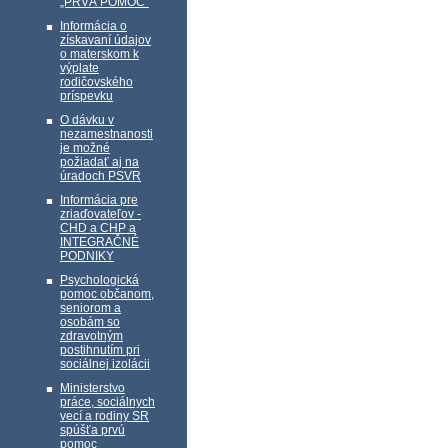
„PRVÁ POMOC“
Informácia o
získavaní údajov
o materskom k
výplate
rodičovského
príspevku
O dávku v
nezamestnanosti
je možné
požiadať aj na
úradoch PSVR
Informácia pre
zriaďovateľov -
CHD a CHP a
INTEGRAČNÉ
PODNIKY
Psychologická
pomoc občanom,
seniorom a
osobám so
zdravotným
postihnutím pri
sociálnej izolácii
Ministerstvo
práce, sociálnych
vecí a rodiny SR
spúšťa prvú
pomoc