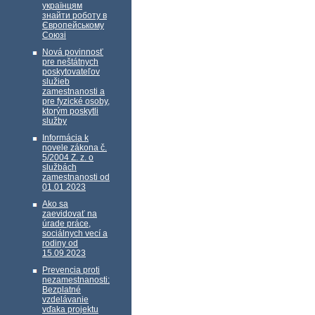
українцям
знайти роботу в
Європейському
Союзі
Nová povinnosť
pre neštátnych
poskytovateľov
služieb
zamestnanosti a
pre fyzické osoby,
ktorým poskytli
služby
Informácia k
novele zákona č.
5/2004 Z. z. o
službách
zamestnanosti od
01.01.2023
Ako sa
zaevidovať na
úrade práce,
sociálnych vecí a
rodiny od
15.09.2023
Prevencia proti
nezamestnanosti:
Bezplatné
vzdelávanie
vďaka projektu