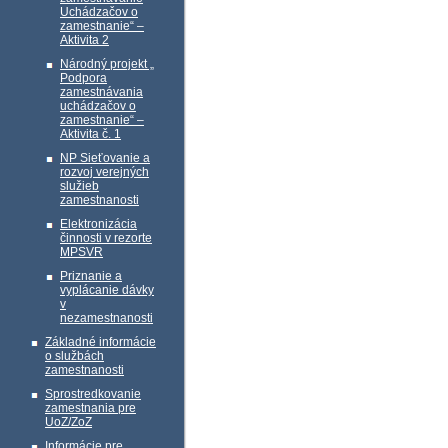
Uchádzačov o
zamestnanie“ –
Aktivita 2
Národný projekt „
Podpora
zamestnávania
uchádzačov o
zamestnanie“ –
Aktivita č. 1
NP Sieťovanie a
rozvoj verejných
služieb
zamestnanosti
Elektronizácia
činnosti v rezorte
MPSVR
Priznanie a
vyplácanie dávky
v
nezamestnanosti
Základné informácie
o službách
zamestnanosti
Sprostredkovanie
zamestnania pre
UoZ/ZoZ
Informácie pre