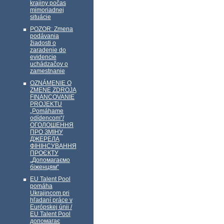
krajiny počas
mimoriadnej
situácie
POZOR: Zmena
podávania
žiadosti o
zaradenie do
evidencie
uchádzačov o
zamestnanie
OZNÁMENIE O
ZMENE ZDROJA
FINANCOVANIE
PROJEKTU
„Pomáhame
odídencom“/
ОГОЛОШЕННЯ
ПРО ЗМІНУ
ДЖЕРЕЛА
ФІНІНСУВАННЯ
ПРОЄКТУ
„Допомагаємо
біженцям“
EU Talent Pool
pomáha
Ukrajincom pri
hľadaní práce v
Európskej únii /
EU Talent Pool
допомагає