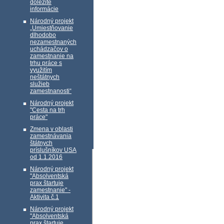
dôležité
informácie
Národný projekt
„Umiestňovanie
dlhodobo
nezamestnaných
uchádzačov o
zamestnanie na
trhu práce s
využitím
neštátnych
služieb
zamestnanosti“
Národný projekt
"Cesta na trh
práce"
Zmena v oblasti
zamestnávania
štátnych
príslušníkov USA
od 1.1.2016
Národný projekt
"Absolventská
prax štartuje
zamestnanie" -
Aktivita č.1
Národný projekt
"Absolventská
prax štartuje